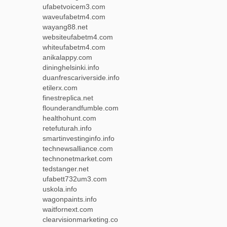
ufabetvoicem3.com
waveufabetm4.com
wayang88.net
websiteufabetm4.com
whiteufabetm4.com
anikalappy.com
dininghelsinki.info
duanfrescariverside.info
etilerx.com
finestreplica.net
flounderandfumble.com
healthohunt.com
retefuturah.info
smartinvestinginfo.info
technewsalliance.com
technonetmarket.com
tedstanger.net
ufabett732um3.com
uskola.info
wagonpaints.info
waitfornext.com
clearvisionmarketing.co