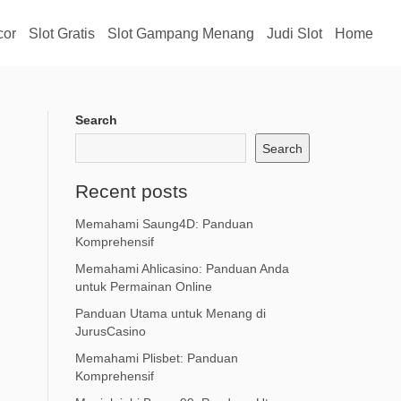
cor
Slot Gratis
Slot Gampang Menang
Judi Slot
Home
Search
Search
Recent posts
Memahami Saung4D: Panduan
Komprehensif
Memahami Ahlicasino: Panduan Anda
untuk Permainan Online
Panduan Utama untuk Menang di
JurusCasino
Memahami Plisbet: Panduan
Komprehensif