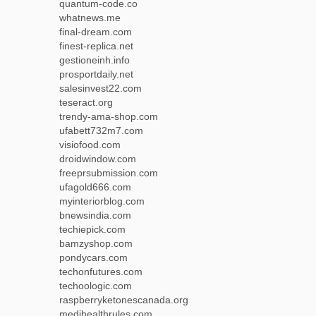
quantum-code.co
whatnews.me
final-dream.com
finest-replica.net
gestioneinh.info
prosportdaily.net
salesinvest22.com
teseract.org
trendy-ama-shop.com
ufabett732m7.com
visiofood.com
droidwindow.com
freeprsubmission.com
ufagold666.com
myinteriorblog.com
bnewsindia.com
techiepick.com
bamzyshop.com
pondycars.com
techonfutures.com
techoologic.com
raspberryketonescanada.org
medihealthrules.com