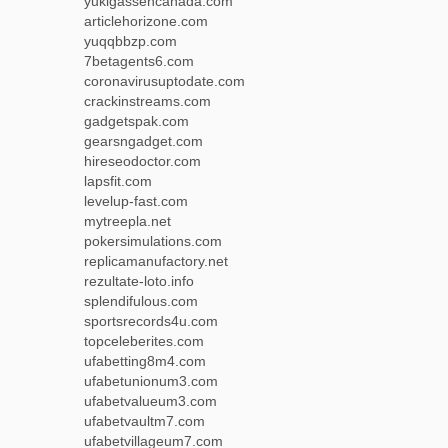
yukigassencanada.com
articlehorizone.com
yuqqbbzp.com
7betagents6.com
coronavirusuptodate.com
crackinstreams.com
gadgetspak.com
gearsngadget.com
hireseodoctor.com
lapsfit.com
levelup-fast.com
mytreepla.net
pokersimulations.com
replicamanufactory.net
rezultate-loto.info
splendifulous.com
sportsrecords4u.com
topceleberites.com
ufabetting8m4.com
ufabetunionum3.com
ufabetvalueum3.com
ufabetvaultm7.com
ufabetvillageum7.com