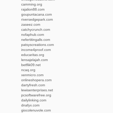
camming.org
rajalion88.com
goupuntacana.com
riversedgepark.com
zaseez.com
catchycrunch.com
nofaphub.com
nefertitingalls.com
patsyscreations.com
income4proof.com
educaritas.org
lensajelajah.com
betflik09.net
ncaq.org
xenmicro.com
onlineshopera.com
dartyfresh.com
lewisenterprises.net
pcsoftwarefree.org
dailylinking.com
dnafyx.com
giocolenuvole.com