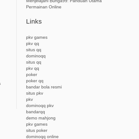
Menjelajahi Bunga99: Panduan Utama
Permainan Online
Links
pkv games
pkv qq
situs qq
dominoqq
situs qq
pkv qq
poker
poker qq
a
bandar bola resmi
situs pkv
pkv
dominoqq pkv
bandarqq
demo mahjong
pkv games
situs poker
dominoqq online