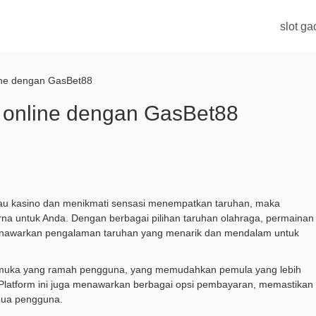
slot ga
ine dengan GasBet88
 online dengan GasBet88
au kasino dan menikmati sensasi menempatkan taruhan, maka
na untuk Anda. Dengan berbagai pilihan taruhan olahraga, permainan
menawarkan pengalaman taruhan yang menarik dan mendalam untuk
rmuka yang ramah pengguna, yang memudahkan pemula yang lebih
latform ini juga menawarkan berbagai opsi pembayaran, memastikan
mua pengguna.