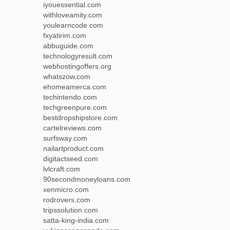
iyouessential.com
withloveamity.com
youlearncode.com
fxyatirim.com
abbuguide.com
technologyresult.com
webhostingoffers.org
whatszow.com
ehomeamerca.com
techintendo.com
techgreenpure.com
bestdropshipstore.com
cartelreviews.com
surfsway.com
nailartproduct.com
digitactseed.com
lvlcraft.com
90secondmoneyloans.com
xenmicro.com
rodrovers.com
tripssolution.com
satta-king-india.com