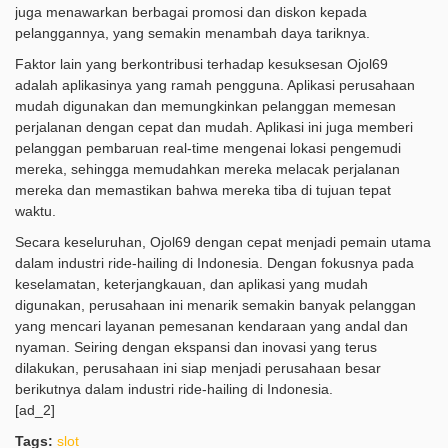
juga menawarkan berbagai promosi dan diskon kepada
pelanggannya, yang semakin menambah daya tariknya.
Faktor lain yang berkontribusi terhadap kesuksesan Ojol69
adalah aplikasinya yang ramah pengguna. Aplikasi perusahaan
mudah digunakan dan memungkinkan pelanggan memesan
perjalanan dengan cepat dan mudah. Aplikasi ini juga memberi
pelanggan pembaruan real-time mengenai lokasi pengemudi
mereka, sehingga memudahkan mereka melacak perjalanan
mereka dan memastikan bahwa mereka tiba di tujuan tepat
waktu.
Secara keseluruhan, Ojol69 dengan cepat menjadi pemain utama
dalam industri ride-hailing di Indonesia. Dengan fokusnya pada
keselamatan, keterjangkauan, dan aplikasi yang mudah
digunakan, perusahaan ini menarik semakin banyak pelanggan
yang mencari layanan pemesanan kendaraan yang andal dan
nyaman. Seiring dengan ekspansi dan inovasi yang terus
dilakukan, perusahaan ini siap menjadi perusahaan besar
berikutnya dalam industri ride-hailing di Indonesia.
[ad_2]
Tags:
slot