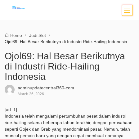
Home
Judi Slot
Ojol69: Hal Besar Berikutnya di Industri Ride-Hailing Indonesia
Ojol69: Hal Besar Berikutnya
di Industri Ride-Hailing
Indonesia
adminupdatecentral360-com
March 26, 2026
[ad_1]
Indonesia telah mengalami pertumbuhan pesat dalam industri
ride-hailing selama beberapa tahun terakhir, dengan perusahaan
seperti Gojek dan Grab yang mendominasi pasar. Namun, telah
muncul pemain baru yang dengan cepat membuat namanya