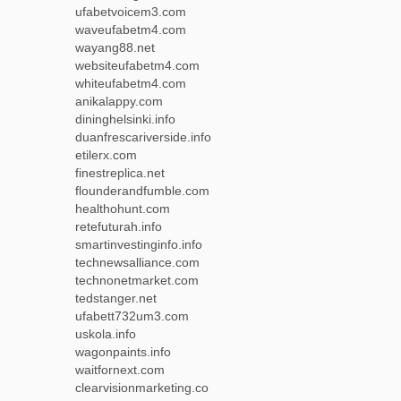
ufabetvoicem3.com
waveufabetm4.com
wayang88.net
websiteufabetm4.com
whiteufabetm4.com
anikalappy.com
dininghelsinki.info
duanfrescariverside.info
etilerx.com
finestreplica.net
flounderandfumble.com
healthohunt.com
retefuturah.info
smartinvestinginfo.info
technewsalliance.com
technonetmarket.com
tedstanger.net
ufabett732um3.com
uskola.info
wagonpaints.info
waitfornext.com
clearvisionmarketing.co