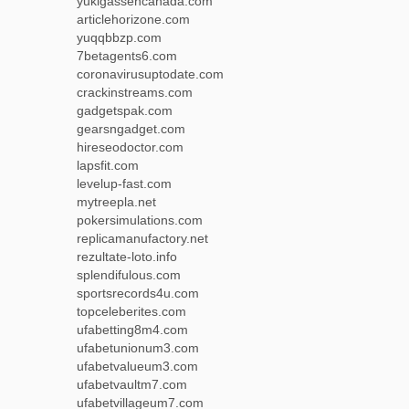
yukigassencanada.com
articlehorizone.com
yuqqbbzp.com
7betagents6.com
coronavirusuptodate.com
crackinstreams.com
gadgetspak.com
gearsngadget.com
hireseodoctor.com
lapsfit.com
levelup-fast.com
mytreepla.net
pokersimulations.com
replicamanufactory.net
rezultate-loto.info
splendifulous.com
sportsrecords4u.com
topceleberites.com
ufabetting8m4.com
ufabetunionum3.com
ufabetvalueum3.com
ufabetvaultm7.com
ufabetvillageum7.com