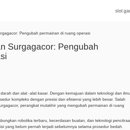
slot ga
urgagacor: Pengubah permainan di ruang operasi
an Surgagacor: Pengubah
si
darah dan alat -alat kasar. Dengan kemajuan dalam teknologi dan ilm
edur kompleks dengan presisi dan efisiensi yang lebih besar. Salah
 Surgagacor, perangkat mutakhir yang mengubah permainan di ruang
ungkan robotika terbaru, kecerdasan buatan, dan teknologi pencitra
isi yang belum pernah terjadi sebelumnya selama prosedur bedah.