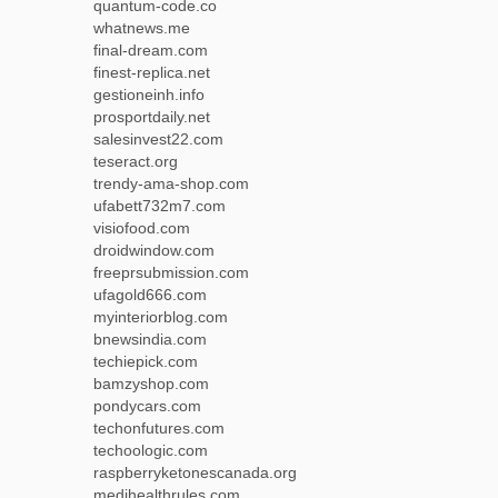
quantum-code.co
whatnews.me
final-dream.com
finest-replica.net
gestioneinh.info
prosportdaily.net
salesinvest22.com
teseract.org
trendy-ama-shop.com
ufabett732m7.com
visiofood.com
droidwindow.com
freeprsubmission.com
ufagold666.com
myinteriorblog.com
bnewsindia.com
techiepick.com
bamzyshop.com
pondycars.com
techonfutures.com
techoologic.com
raspberryketonescanada.org
medihealthrules.com