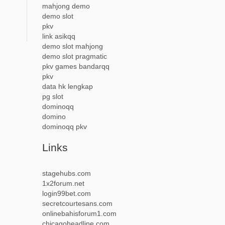
mahjong demo
demo slot
pkv
link asikqq
demo slot mahjong
demo slot pragmatic
pkv games bandarqq
pkv
data hk lengkap
pg slot
dominoqq
domino
dominoqq pkv
Links
stagehubs.com
1x2forum.net
login99bet.com
secretcourtesans.com
onlinebahisforum1.com
chicagoheadline.com