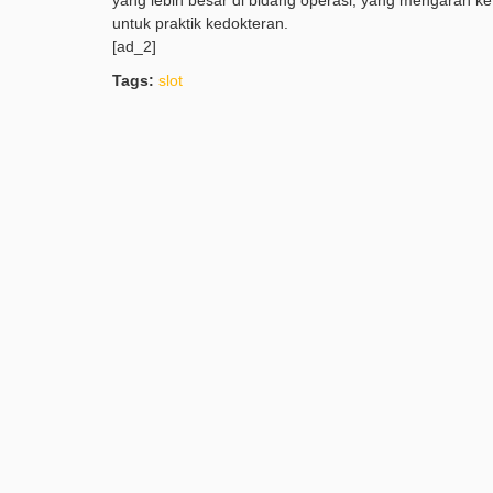
yang lebih besar di bidang operasi, yang mengarah ke
untuk praktik kedokteran.
[ad_2]
Tags:
slot