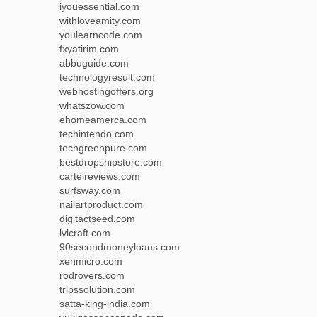
iyouessential.com
withloveamity.com
youlearncode.com
fxyatirim.com
abbuguide.com
technologyresult.com
webhostingoffers.org
whatszow.com
ehomeamerca.com
techintendo.com
techgreenpure.com
bestdropshipstore.com
cartelreviews.com
surfsway.com
nailartproduct.com
digitactseed.com
lvlcraft.com
90secondmoneyloans.com
xenmicro.com
rodrovers.com
tripssolution.com
satta-king-india.com