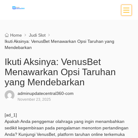
Home
Judi Slot
Ikuti Aksinya: VenusBet Menawarkan Opsi Taruhan yang
Mendebarkan
Ikuti Aksinya: VenusBet
Menawarkan Opsi Taruhan
yang Mendebarkan
adminupdatecentral360-com
November 23, 2025
[ad_1]
Apakah Anda penggemar olahraga yang ingin menambahkan
sedikit kegembiraan pada pengalaman menonton pertandingan
Anda? Kunjungi VenusBet, platform taruhan online terkemuka