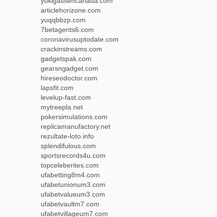
yukigassencanada.com
articlehorizone.com
yuqqbbzp.com
7betagents6.com
coronavirusuptodate.com
crackinstreams.com
gadgetspak.com
gearsngadget.com
hireseodoctor.com
lapsfit.com
levelup-fast.com
mytreepla.net
pokersimulations.com
replicamanufactory.net
rezultate-loto.info
splendifulous.com
sportsrecords4u.com
topceleberites.com
ufabetting8m4.com
ufabetunionum3.com
ufabetvalueum3.com
ufabetvaultm7.com
ufabetvillageum7.com