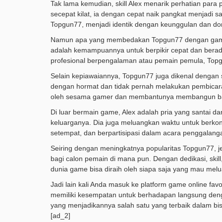
Tak lama kemudian, skill Alex menarik perhatian para 
secepat kilat, ia dengan cepat naik pangkat menjadi 
Topgun77, menjadi identik dengan keunggulan dan dom
Namun apa yang membedakan Topgun77 dengan gamer
adalah kemampuannya untuk berpikir cepat dan berad
profesional berpengalaman atau pemain pemula, Topg
Selain kepiawaiannya, Topgun77 juga dikenal dengan 
dengan hormat dan tidak pernah melakukan pembicaraa
oleh sesama gamer dan membantunya membangun bas
Di luar bermain game, Alex adalah pria yang santai
keluarganya. Dia juga meluangkan waktu untuk berkon
setempat, dan berpartisipasi dalam acara penggalang
Seiring dengan meningkatnya popularitas Topgun77, je
bagi calon pemain di mana pun. Dengan dedikasi, skil
dunia game bisa diraih oleh siapa saja yang mau mel
Jadi lain kali Anda masuk ke platform game online fa
memiliki kesempatan untuk berhadapan langsung den
yang menjadikannya salah satu yang terbaik dalam bisn
[ad_2]