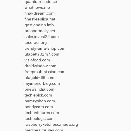
quantum-code.co
whatnews.me
final-dream.com
finest-replica.net
gestioneinh.info
prosportdaily.net
salesinvest22.com
teseract.org
trendy-ama-shop.com
ufabett732m7.com
visiofood.com
droidwindow.com
freeprsubmission.com
ufagold666.com
myinteriorblog.com
bnewsindia.com
techiepick.com
bamzyshop.com
pondycars.com
techonfutures.com
techoologic.com
raspberryketonescanada.org
medihealthrules.com