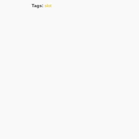
Tags:
slot