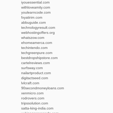
iyouessential.com
withloveamity.com
youlearncode.com
fxyatirim.com
abbuguide.com
technologyresult.com
webhostingoffers.org
whatszow.com
ehomeamerca.com
techintendo.com
techgreenpure.com
bestdropshipstore.com
cartelreviews.com
surfsway.com
nailartproduct.com
digitactseed.com
lvlcraft.com
90secondmoneyloans.com
xenmicro.com
rodrovers.com
tripssolution.com
satta-king-india.com