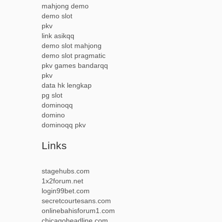
mahjong demo
demo slot
pkv
link asikqq
demo slot mahjong
demo slot pragmatic
pkv games bandarqq
pkv
data hk lengkap
pg slot
dominoqq
domino
dominoqq pkv
Links
stagehubs.com
1x2forum.net
login99bet.com
secretcourtesans.com
onlinebahisforum1.com
chicagoheadline.com