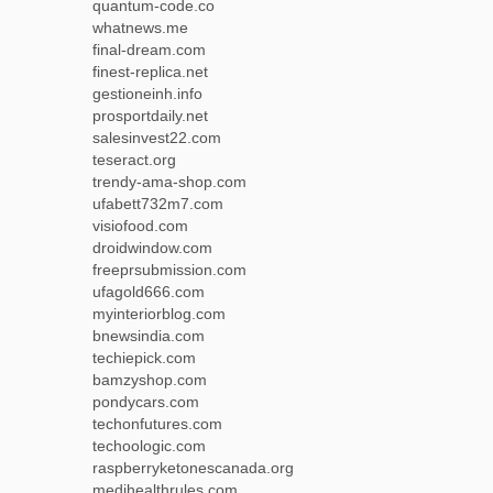
quantum-code.co
whatnews.me
final-dream.com
finest-replica.net
gestioneinh.info
prosportdaily.net
salesinvest22.com
teseract.org
trendy-ama-shop.com
ufabett732m7.com
visiofood.com
droidwindow.com
freeprsubmission.com
ufagold666.com
myinteriorblog.com
bnewsindia.com
techiepick.com
bamzyshop.com
pondycars.com
techonfutures.com
techoologic.com
raspberryketonescanada.org
medihealthrules.com