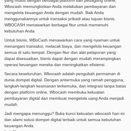
yang mulus dengan berbagai platform dan pedagang online,
Wbocash memungkinkan Anda melakukan pembayaran dan
mengelola keuangan Anda dengan mudah. Baik Anda
menggunakannya untuk transaksi pribadi atau tujuan bisnis,
WBOCASH menawarkan berbagai fitur untuk memenuhi
kebutuhan Anda.
Untuk bisnis, WBoCash menawarkan cara yang nyaman untuk
menangani transaksi, melacak biaya, dan mengelola keuangan
semua di satu tempat. Dengan fitur dan alat pelaporan yang
dapat disesuaikan, bisnis dapat dengan mudah merampingkan
operasi keuangan mereka dan meningkatkan efisiensi.
Secara keseluruhan, Wbocash adalah pengubah permainan di
dunia dompet digital. Dengan antarmuka yang ramah pengguna,
langkah-langkah keamanan terkemuka, dan integrasi tanpa batas
dengan platform online, Wbocash membuka kekuatan
pembayaran digital dan membuat mengelola uang Anda menjadi
mudah.
Jadi mengapa menunggu? Buka kunci kekuatan wbocash hari ini
dan alami solusi dompet digital terbaik untuk semua kebutuhan
keuangan Anda.