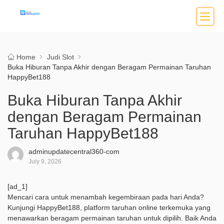
Home
Judi Slot
Buka Hiburan Tanpa Akhir dengan Beragam Permainan Taruhan
HappyBet188
Buka Hiburan Tanpa Akhir
dengan Beragam Permainan
Taruhan HappyBet188
adminupdatecentral360-com
July 9, 2026
[ad_1]
Mencari cara untuk menambah kegembiraan pada hari Anda?
Kunjungi HappyBet188, platform taruhan online terkemuka yang
menawarkan beragam permainan taruhan untuk dipilih. Baik Anda