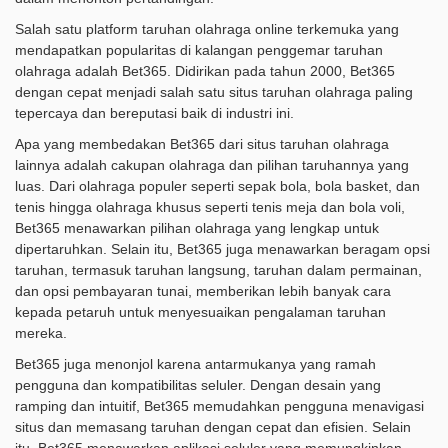
Salah satu platform taruhan olahraga online terkemuka yang
mendapatkan popularitas di kalangan penggemar taruhan
olahraga adalah Bet365. Didirikan pada tahun 2000, Bet365
dengan cepat menjadi salah satu situs taruhan olahraga paling
tepercaya dan bereputasi baik di industri ini.
Apa yang membedakan Bet365 dari situs taruhan olahraga
lainnya adalah cakupan olahraga dan pilihan taruhannya yang
luas. Dari olahraga populer seperti sepak bola, bola basket, dan
tenis hingga olahraga khusus seperti tenis meja dan bola voli,
Bet365 menawarkan pilihan olahraga yang lengkap untuk
dipertaruhkan. Selain itu, Bet365 juga menawarkan beragam opsi
taruhan, termasuk taruhan langsung, taruhan dalam permainan,
dan opsi pembayaran tunai, memberikan lebih banyak cara
kepada petaruh untuk menyesuaikan pengalaman taruhan
mereka.
Bet365 juga menonjol karena antarmukanya yang ramah
pengguna dan kompatibilitas seluler. Dengan desain yang
ramping dan intuitif, Bet365 memudahkan pengguna menavigasi
situs dan memasang taruhan dengan cepat dan efisien. Selain