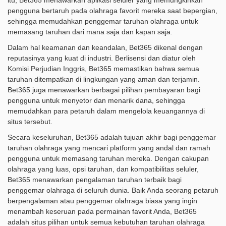
itu, Bet365 menawarkan aplikasi seluler yang memungkinkan
pengguna bertaruh pada olahraga favorit mereka saat bepergian,
sehingga memudahkan penggemar taruhan olahraga untuk
memasang taruhan dari mana saja dan kapan saja.
Dalam hal keamanan dan keandalan, Bet365 dikenal dengan
reputasinya yang kuat di industri. Berlisensi dan diatur oleh
Komisi Perjudian Inggris, Bet365 memastikan bahwa semua
taruhan ditempatkan di lingkungan yang aman dan terjamin.
Bet365 juga menawarkan berbagai pilihan pembayaran bagi
pengguna untuk menyetor dan menarik dana, sehingga
memudahkan para petaruh dalam mengelola keuangannya di
situs tersebut.
Secara keseluruhan, Bet365 adalah tujuan akhir bagi penggemar
taruhan olahraga yang mencari platform yang andal dan ramah
pengguna untuk memasang taruhan mereka. Dengan cakupan
olahraga yang luas, opsi taruhan, dan kompatibilitas seluler,
Bet365 menawarkan pengalaman taruhan terbaik bagi
penggemar olahraga di seluruh dunia. Baik Anda seorang petaruh
berpengalaman atau penggemar olahraga biasa yang ingin
menambah keseruan pada permainan favorit Anda, Bet365
adalah situs pilihan untuk semua kebutuhan taruhan olahraga