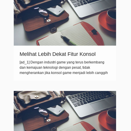
Melihat Lebih Dekat Fitur Konsol
Gaming GBO5000
[ad_1] Dengan industri game yang terus berkembang
dan kemajuan teknologi dengan pesat, tidak
mengherankan jika konsol game menjadi lebih canggih
dan penuh fitur dibandingkan sebelumnya. Salah satu
konsol yang menarik banyak perhatian di komunitas
game adalah Konsol Gaming GBO5000. GBO5000
adalah sistem gaming yang kuat, menawarkan fitur-fitur
mutakhir dan spesifikasi mengesankan yang
membuatnya wajib dimiliki […]