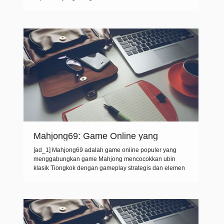
Omega-9, juga dikenal sebagai Omega89. Meskipun
asam lemak Omega-3 dan Omega-6 telah lama dipuji
sebagai nutrisi penting untuk kesehatan secara
keseluruhan, Omega-9 sering kali dilupakan. Namun,
asam lemak kuat ini menawarkan sejumlah manfaat […]
Mahjong69: Game Online yang
Strategis dan Adiktif untuk Pemain dari
[ad_1] Mahjong69 adalah game online populer yang
Semua Level
menggabungkan game Mahjong mencocokkan ubin
klasik Tiongkok dengan gameplay strategis dan elemen
adiktif. Game ini cocok untuk pemain dari semua level,
dari pemula hingga pemain mahir, dan menawarkan
pengalaman bermain yang menantang dan bermanfaat.
Tujuan Mahjong69 adalah membersihkan papan
permainan dengan mencocokkan pasangan ubin yang
identik. Pemain harus […]