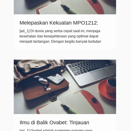
Melepaskan Kekuatan MPO1212:
Bagaimana Suplemen Ini Dapat
[ad_1] Di dunia yang serba cepat saat ini, menjaga
Mengubah Hidup Anda
kesehatan dan kesejahteraan yang optimal dapat
menjadi tantangan. Dengan begitu banyak tuntutan
terhadap waktu dan energi kita, mudah bagi kita untuk
mengabaikan tubuh dan pikiran kita. Di situlah suplemen
seperti MPO1212 berperan. Suplemen ampuh ini
berpotensi mengubah hidup Anda dengan memberi
Anda nutrisi dan dukungan yang […]
Ilmu di Balik Ovabet: Tinjauan
Komprehensif
[ad_1] Ovabet adalah suplemen populer yang